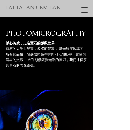
LAI TAI AN GEM LAB
PHOTOMICROGRAPHY
以心為鏡，走進寶石的微觀世界
寶石的大千世界裏，多樣而豐富， 當光線穿透其間，
所有的晶格、包裹體與色帶瞬間幻化如山巒、雲霧與
流星的交織。 透過顯微鏡與光影的藝術，我們才得窺
見寶石的內在靈魂。