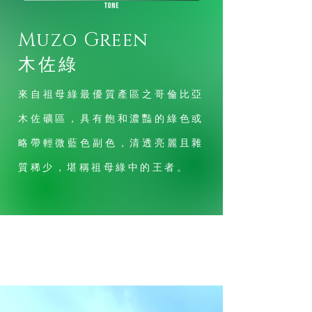
Muzo Green
​木佐綠
來自祖母綠最優質產區之哥倫比亞
木佐礦區，具有飽和濃豔的綠色或
略帶輕微藍色副色，清透亮麗且雜
質稀少，堪稱祖母綠中的王者。