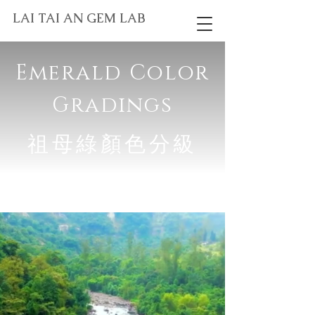
LAI TAI AN GEM LAB
Emerald Color
Gradings
祖母綠顏色分級