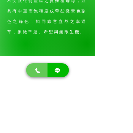
不受限任何產區之質佳祖母綠，並
具有中至高飽和度或帶些微黃色副
色之綠色，如同綠意盎然之幸運
草，象徵幸運、希望與無限生機。