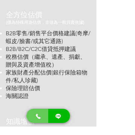
全方位估價
(僅為特殊用途估價，非做為一般買賣依據)
B2B零售/銷售平台價格建議(奇摩/
蝦皮/臉書/或其它通路)
B2B/B2C/C2C借貸抵押建議
稅務估價（繼承、遺產、捐獻、
贈與及資產增值稅）
家族財產分配估價(銀行保險箱物
件/私人珍藏)
保險理賠估價
​​海關認證
知識增值
提供客觀建議