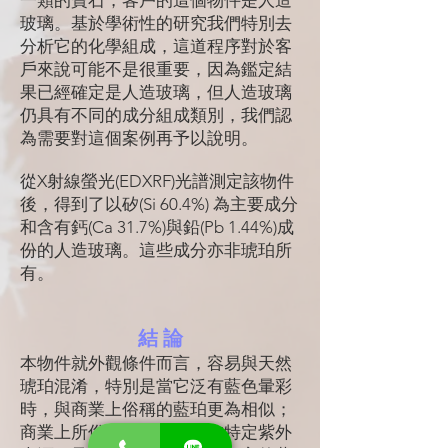
一類的寶石，客戶的這個物件是人造
玻璃。基於學術性的研究我們特別去
分析它的化學組成，這道程序對於客
戶來說可能不是很重要，因為鑑定結
果已經確定是人造玻璃，但人造玻璃
仍具有不同的成分組成類別，我們認
為需要對這個案例再予以說明。
從X射線螢光(EDXRF)光譜測定該物件
後，得到了以矽(Si 60.4%) 為主要成分
和含有鈣(Ca 31.7%)與鉛(Pb 1.44%)成
份的人造玻璃。這些成分亦非琥珀所
有。
結 論
本物件就外觀條件而言，容易與天然
琥珀混淆，特別是當它泛有藍色暈彩
時，與商業上俗稱的藍珀更為相似；
商業上所俗稱的藍珀，是在特定紫外