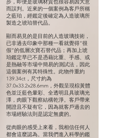
步，即便是玻璃材質也很容易因大意
而誤判。近來的一個案例為客戶所稱
之藍珀，經鑑定後確定為人造玻璃所
製造之琥珀替代品。
顯而易見的是目前的人造玻璃技術，
已非過去印象中那種一看就覺得“很
假”的低層次寶石替代品；再加上琥
珀鑑定早已不是憑藉比重、手感、或
是熱融等市場中簡易的測試法，因此
這個案例有其特殊性。此物件重約
139.34ct，尺寸約為
37.0x33.2x28.6mm，外觀呈現棕黃體
色並泛藍色暈彩、全透明且具玻璃光
澤，肉眼下觀察結構乾淨。客戶帶來
開證且不疑有它，因為就客戶過去的
市場經驗法則是認定無虞的。
從肉眼的感受上來看，我相信任何人
都會這麼認為。當我們進入科學的鑑