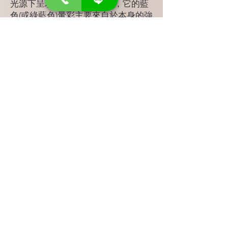
光源下呈現出藍色光學效應，它的藍
色(或綠藍色)暈彩主要來自於本身的強
烈螢光反應所致，而本文案例的螢光
反應為無至弱白堊色，其藍色暈彩為
來自於人造玻璃添加了其他成分所製
作出的效應，而非本身的螢光反應。
這種外觀型態的人造玻璃仿琥珀過去
比較少見，由於琥珀形成於天然樹
脂，它的熔點低，加上天然琥珀內含
物也會出現氣泡的特徵，單從內含物
結構並無法客觀來判斷真偽，在鑑定
上必須佐以更多的光譜數據。
近年來的新型人造玻璃材質外觀變化
一直在改變，顏色已從最初的單一色
系，範圍再擴增到擁有各種光學變化
的效果，甚至連貓眼、星光或變色等
光學特性也一樣可以模仿得維妙維
肖；再者，玻璃仿製品的折射率和比
重值範圍較大，可藉由添加不同比例