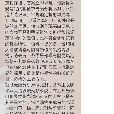
定程序後，答案立即揭曉，無論從常
規鑑定的數值或光譜分析比對，它卻
是人造玻璃。常規鑑定折射率約為
1.50(spot)、比重約為2.50、紫外線長
波並無反應、短波則呈現弱白堊色，
內含物可見到明顯氣泡；但從常規鑑
定所得到的數值，已不符合琥珀該有
的寶石特性。值得一提的是，琥珀與
人造玻璃都可能有類似的氣泡內含
物，過去有一些零星報導有關從氣泡
型態來判斷是否為琥珀或人造玻璃？
但這樣的論述並未得到國際主流鑑定
界的採用，反倒是科學性的數據還是
目前分析的主要方向。
就以光譜分析來做比對，基本上以琥
珀與人造玻璃兩類來說，在紅外光譜
FTIR與拉曼光譜Raman的比對下是有
其差異性的，它們礦物主成份的光譜
主峰均不一樣，經比對後證實並非同